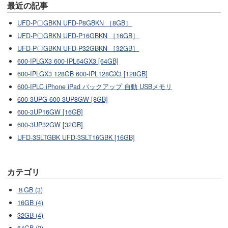
最近の記事
UFD-P〇GBKN UFD-P8GBKN ［8GB］
UFD-P〇GBKN UFD-P16GBKN ［16GB］
UFD-P〇GBKN UFD-P32GBKN ［32GB］
600-IPLGX3 600-IPL64GX3 [64GB]
600-IPLGX3 128GB 600-IPL128GX3 [128GB]
600-IPLC iPhone iPad バックアップ 自動 USBメモリ
600-3UPG 600-3UP8GW [8GB]
600-3UP16GW [16GB]
600-3UP32GW [32GB]
UFD-3SLTGBK UFD-3SLT16GBK [16GB]
カテゴリ
８GB (3)
16GB (4)
32GB (4)
64GB (2)