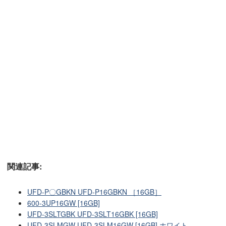
関連記事:
UFD-P〇GBKN UFD-P16GBKN ［16GB］
600-3UP16GW [16GB]
UFD-3SLTGBK UFD-3SLT16GBK [16GB]
UFD-3SLMGW UFD-3SLM16GW [16GB] ホワイト