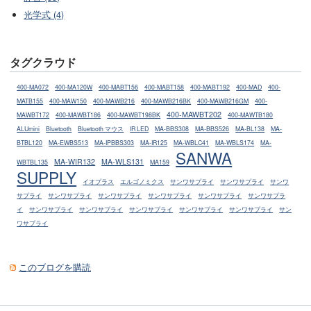
光学式 (4)
タグクラウド
400-MA072
400-MA120W
400-MABT156
400-MABT158
400-MABT192
400-MAD
400-
MATB155
400-MAW150
400-MAWB216
400-MAWB216BK
400-MAWB216GM
400-
400-MAWBT202
MAWBT172
400-MAWBT186
400-MAWBT198BK
400-MAWTB180
ALUmini
Bluetooth
Bluetooth マウス
IR LED
MA-BBS308
MA-BBS526
MA-BL138
MA-
BTBL120
MA-EWBS513
MA-IPBBS303
MA-IR125
MA-WBLC41
MA-WBLS174
MA-
SANWA
MA-WIR132
MA-WLS131
WBTBL135
MA159
SUPPLY
イオプラス
エルゴノミクス
サンワサプライ
サンワサプライ
サンワ
サプライ
サンワサプライ
サンワサプライ
サンワサプライ
サンワサプライ
サンワサプラ
イ
サンワサプライ
サンワサプライ
サンワサプライ
サンワサプライ
サンワサプライ
サン
ワサプライ
このブログを購読