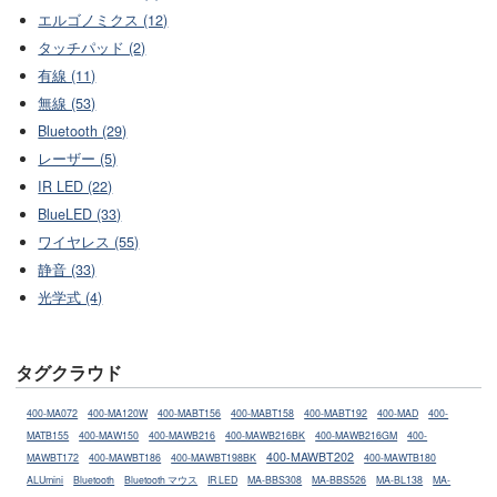
エルゴノミクス (12)
タッチパッド (2)
有線 (11)
無線 (53)
Bluetooth (29)
レーザー (5)
IR LED (22)
BlueLED (33)
ワイヤレス (55)
静音 (33)
光学式 (4)
タグクラウド
400-MA072
400-MA120W
400-MABT156
400-MABT158
400-MABT192
400-MAD
400-
MATB155
400-MAW150
400-MAWB216
400-MAWB216BK
400-MAWB216GM
400-
400-MAWBT202
MAWBT172
400-MAWBT186
400-MAWBT198BK
400-MAWTB180
ALUmini
Bluetooth
Bluetooth マウス
IR LED
MA-BBS308
MA-BBS526
MA-BL138
MA-